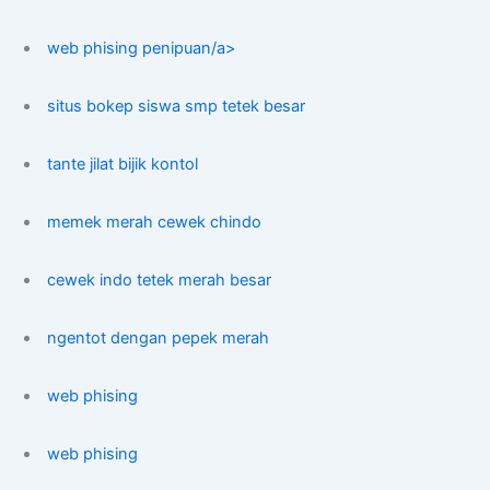
web phising penipuan/a>
situs bokep siswa smp tetek besar
tante jilat bijik kontol
memek merah cewek chindo
cewek indo tetek merah besar
ngentot dengan pepek merah
web phising
web phising