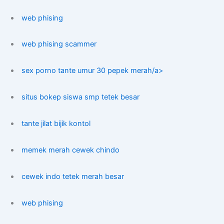
web phising
web phising scammer
sex porno tante umur 30 pepek merah/a>
situs bokep siswa smp tetek besar
tante jilat bijik kontol
memek merah cewek chindo
cewek indo tetek merah besar
web phising