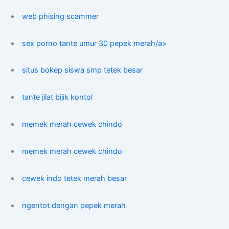
web phising scammer
sex porno tante umur 30 pepek merah/a>
situs bokep siswa smp tetek besar
tante jilat bijik kontol
memek merah cewek chindo
memek merah cewek chindo
cewek indo tetek merah besar
ngentot dengan pepek merah