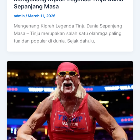
Sepanjang Masa
admin
/
March 11, 2026
Mengenang Kiprah Legenda Tinju Dunia Sepanjang
Masa – Tinju merupakan salah satu olahraga paling
tua dan populer di dunia. Sejak dahulu,