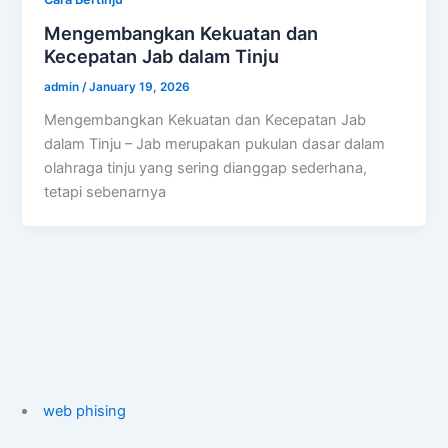
Mengembangkan Kekuatan dan
Kecepatan Jab dalam Tinju
admin
/
January 19, 2026
Mengembangkan Kekuatan dan Kecepatan Jab
dalam Tinju – Jab merupakan pukulan dasar dalam
olahraga tinju yang sering dianggap sederhana,
tetapi sebenarnya
web phising