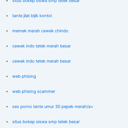
situs bokep siswa smp tetek besar
tante jilat bijik kontol
memek merah cewek chindo
cewek indo tetek merah besar
cewek indo tetek merah besar
web phising
web phising scammer
sex porno tante umur 30 pepek merah/a>
situs bokep siswa smp tetek besar