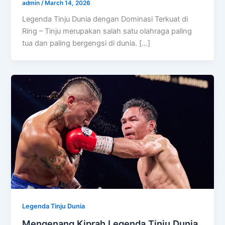
admin
/
March 14, 2026
Legenda Tinju Dunia dengan Dominasi Terkuat di
Ring – Tinju merupakan salah satu olahraga paling
tua dan paling bergengsi di dunia. […]
Legenda Tinju Dunia
Mengenang Kiprah Legenda Tinju Dunia