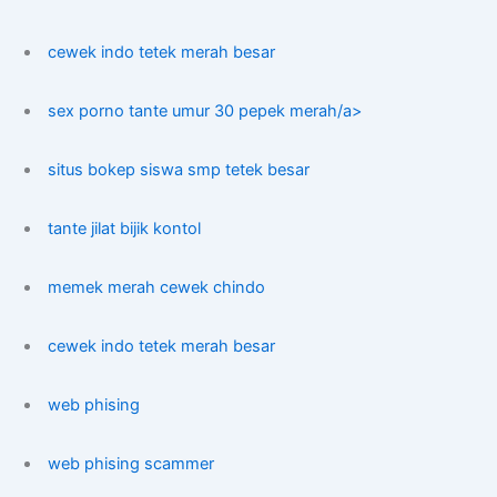
cewek indo tetek merah besar
sex porno tante umur 30 pepek merah/a>
situs bokep siswa smp tetek besar
tante jilat bijik kontol
memek merah cewek chindo
cewek indo tetek merah besar
web phising
web phising scammer