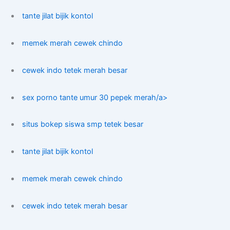
tante jilat bijik kontol
memek merah cewek chindo
cewek indo tetek merah besar
sex porno tante umur 30 pepek merah/a>
situs bokep siswa smp tetek besar
tante jilat bijik kontol
memek merah cewek chindo
cewek indo tetek merah besar