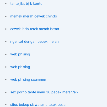
tante jilat bijik kontol
memek merah cewek chindo
cewek indo tetek merah besar
ngentot dengan pepek merah
web phising
web phising
web phising scammer
sex porno tante umur 30 pepek merah/a>
situs bokep siswa smp tetek besar