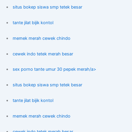
situs bokep siswa smp tetek besar
tante jilat bijik kontol
memek merah cewek chindo
cewek indo tetek merah besar
sex porno tante umur 30 pepek merah/a>
situs bokep siswa smp tetek besar
tante jilat bijik kontol
memek merah cewek chindo
cewek indo tetek merah besar