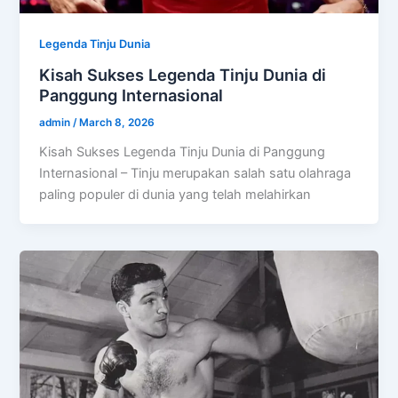
Legenda Tinju Dunia
Kisah Sukses Legenda Tinju Dunia di
Panggung Internasional
admin
/
March 8, 2026
Kisah Sukses Legenda Tinju Dunia di Panggung
Internasional – Tinju merupakan salah satu olahraga
paling populer di dunia yang telah melahirkan