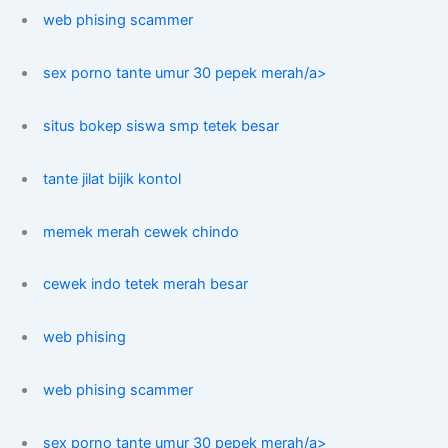
web phising scammer
sex porno tante umur 30 pepek merah/a>
situs bokep siswa smp tetek besar
tante jilat bijik kontol
memek merah cewek chindo
cewek indo tetek merah besar
web phising
web phising scammer
sex porno tante umur 30 pepek merah/a>