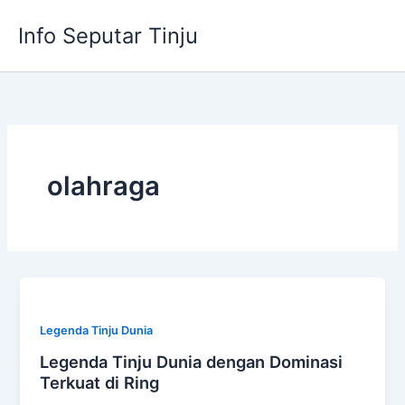
Skip
Info Seputar Tinju
to
content
olahraga
Legenda Tinju Dunia
Legenda Tinju Dunia dengan Dominasi
Terkuat di Ring