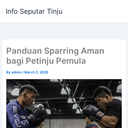
Skip
Info Seputar Tinju
to
content
Panduan Sparring Aman
bagi Petinju Pemula
By
admin
/
March 2, 2026