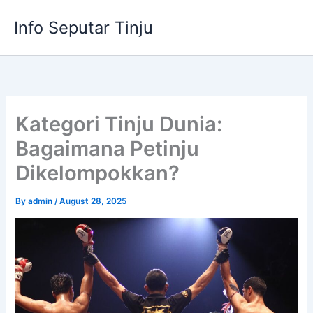
Skip
Info Seputar Tinju
to
content
Kategori Tinju Dunia:
Bagaimana Petinju
Dikelompokkan?
By
admin
/
August 28, 2025