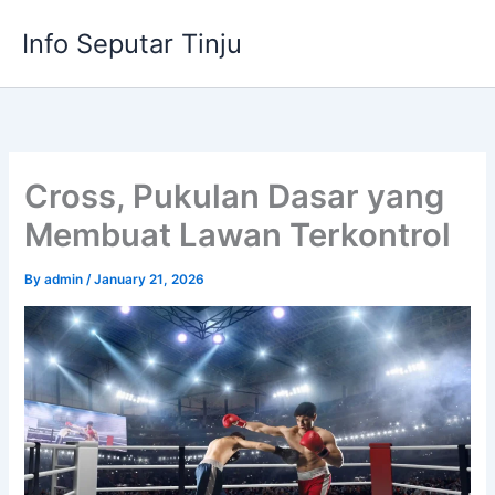
Skip
Info Seputar Tinju
to
content
Cross, Pukulan Dasar yang
Membuat Lawan Terkontrol
By
admin
/
January 21, 2026